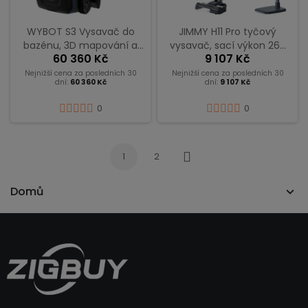
WYBOT S3 Vysavač do
JIMMY H11 Pro tyčový
bazénu, 3D mapování a
vysavač​, sací výkon 260
60 360 Kč
9 107 Kč
chytrá navigace, výdrž 180
AW, výdrž 90 min,
minut, nádoba na
bezkartáčový motor, 4
Nejnižší cena za posledních 30
Nejnižší cena za posledních 30
dní:
60 360 Kč
dní:
9 107 Kč
nečistoty 10 l
režimy, LED displej –
tmavě šedá
0
0
1
2
Další
Domů