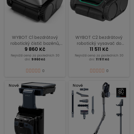
WYBOT C1 bezdrátový
WYBOT C2 bezdrátový
robotický čistič bazénů,
robotický vysavač do
9 860 Kč
11 511 Kč
výdrž 150 min, plánování
bazénů, čištění stěn a
trasy, ovládání přes
vodní hladiny, duální
Nejnižší cena za posledních 30
Nejnižší cena za posledních 30
dní:
9 860 Kč
dní:
11 511 Kč
aplikaci
filtrační systém
0
0
Nové
Nové