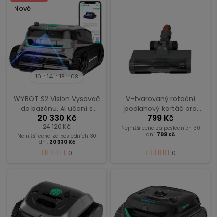
Nové
10
14
18
08
WYBOT S2 Vision Vysavač
V-tvarovaný rotační
do bazénu, AI učení s
podlahový kartáč pro
20 330 Kč
799 Kč
navigací pomocí vizuální
JIGOO C200
24 120 Kč
kamery
Nejnižší cena za posledních 30
dní:
799 Kč
Nejnižší cena za posledních 30
dní:
20 330 Kč
0
0