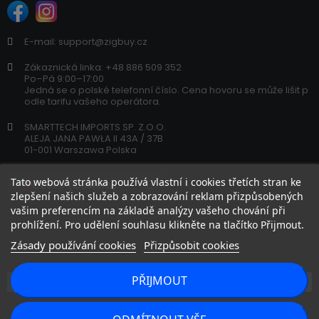
E-mail: support@zigbuy.cz
Zákaznická linka: +48 886 509 352
Po–Pá 9:00–17:00
Jedná se o polské telefonní číslo. Cena hovoru se může lišit p
odle tarifu vašeho operátora.
SMARTTECH IMPORTS SP. Z.O.O.
ALEJA JANA PAWŁA II 43A / 37B
01-001 Warszawa Polska
Tato webová stránka používá vlastní i cookies třetích stran ke
zlepšení našich služeb a zobrazování reklam přizpůsobených
vašim preferencím na základě analýzy vašeho chování při
prohlížení. Pro udělení souhlasu klikněte na tlačítko Přijmout.
Zásady používání cookies
Přizpůsobit cookies
PŘIJMOUT
Copyright 2026 © zigbuy.cz. Všechna práva vyhrazena.