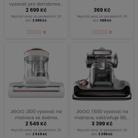
vysavač pro domácnosti
2 699 Kč
369 Kč
se zvířaty, 23 kPa, lehký 2,2
kg, 40 min provozu
Nejnižší cena za posledních 30
Nejnižší cena za posledních 30
dní:
2 699 Kč
dní:
369 Kč
8
0
JIGOO J300 vysavač na
JIGOO T600 vysavač na
matrace se dvěma
matrace, odstraňuje 99,9
2 549 Kč
3 399 Kč
nádobami, sacím
% alergenů z postelí a
výkonem 13 kPa,
pohovek, rychlé nahřátí
Nejnižší cena za posledních 30
Nejnižší cena za posledních 30
dní:
2 549 Kč
dní:
3 399 Kč
senzorem roztočů,
na 60 °C za 5 sekund –