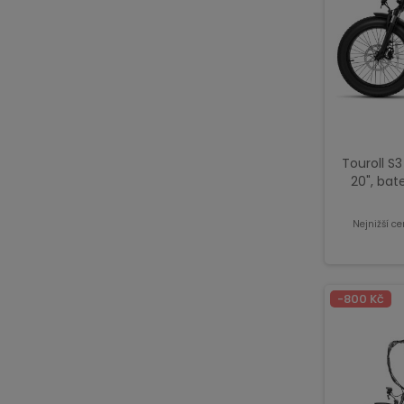
Touroll S3
20", bat
Shimano 7 
Nejnižší c
-800 Kč