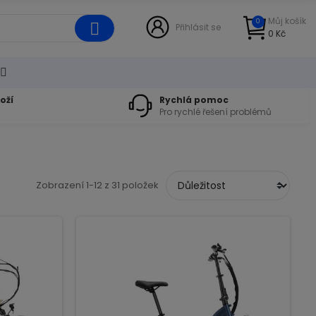
Můj košík
0
Přihlásit se
0 Kč
oží
Rychlá pomoc
Pro rychlé řešení problémů
Zobrazení 1-12 z 31 položek