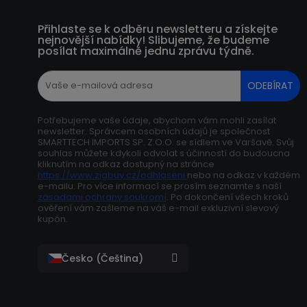
Přihlaste se k odběru newsletteru a získejte
nejnovější nabídky! Slibujeme, že budeme
posílat maximálně jednu zprávu týdně.
ODEBÍRAT
Potřebujeme vaše údaje, abychom vám mohli zasílat
newsletter. Správcem osobních údajů je společnost
SMARTTECH IMPORTS SP. Z.O.O. se sídlem ve Varšavě. Svůj
souhlas můžete kdykoli odvolat s účinností do budoucna
kliknutím na odkaz dostupný na stránce
https://www.zigbuy.cz/odhlaseni
nebo na odkaz v každém
e-mailu. Pro více informací se prosím seznamte s naší
zásadami ochrany soukromí
. Po dokončení všech kroků
ověření vám zašleme na váš e-mail exkluzivní slevový
kupón.