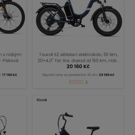
ám s nízkým
Touroll S2 skládací elektrokolo, 55 Nm,
– Písková
20×4,0" fat tire, dojezd až 150 km, nízký
20 160 Kč
nástup – modré
í:
17 160 Kč
Nejnižší cena za posledních 30 dní:
20 160 Kč
2
Nové