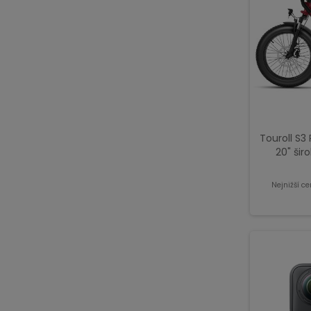
Touroll S3 
20" ši
baterie
Nejnižší c