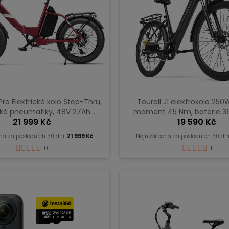
Pro Elektrické kolo Step-Thru,
Touroll J1 elektrokolo 250
roké pneumatiky, 48V 27Ah
moment 45 Nm, baterie 36
21 999 Kč
19 590 Kč
, dojezd 195 km – Červená
dojezd až 100 km, Shimano 7 
Černá
ena za posledních 30 dní:
21 999 Kč
Nejnižší cena za posledních 30 dn
0
1