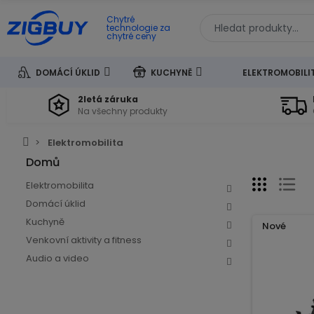
Chytré
technologie za
chytré ceny
DOMÁCÍ ÚKLID
KUCHYNĚ
ELEKTROMOBILI
2letá záruka
Na všechny produkty
Elektromobilita
Domů
Elektromobilita
Domácí úklid
Kuchyně
Nové
Venkovní aktivity a fitness
Audio a video