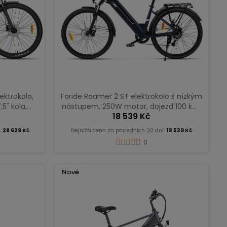
ektrokolo,
Foride Roamer 2 ST elektrokolo s nízkým
5" kola,
nástupem, 250W motor, dojezd 100 km,
18 539 Kč
d 120 km
Shimano 7 rychlostí - Půlnoční Modrá
:
28 629 Kč
Nejnižší cena za posledních 30 dní:
18 539 Kč
0
Nové