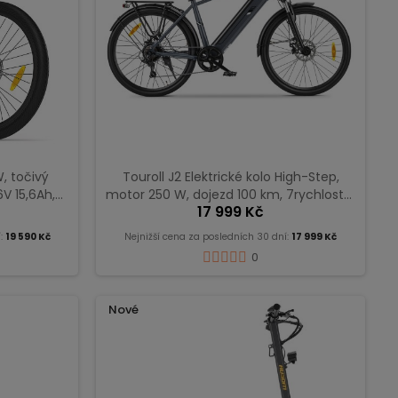
W, točivý
Touroll J2 Elektrické kolo High-Step,
V 15,6Ah,
motor 250 W, dojezd 100 km, 7rychlostní
17 999 Kč
rychlostí -
přehazovačka Shimano – Šedé
í:
19 590 Kč
Nejnižší cena za posledních 30 dní:
17 999 Kč
0
Nové