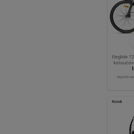
Eleglide T2
kotoučov
m
Nejnižší c
Nové