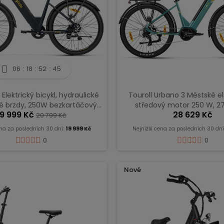
06
18
52
44
 Elektrický bicykl, hydraulické
Touroll Urbano 3 Městské el
é brzdy, 250W bezkartáčový
středový motor 250 W, 27,
19 999 Kč
28 629 Kč
otor - tmavě šedý
baterie 36 V 13 Ah, dojez
20 799 Kč
ena za posledních 30 dní:
19 999 Kč
Nejnižší cena za posledních 30 dní
0
0
Nové