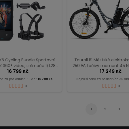
X5 Cycling Bundle Sportovní
Touroll B1 Městské elektrok
 360° video, snímače 1/1,28″
250 W, točivý moment 45 N
16 799 Kč
17 249 Kč
– půlnoční černá
36 V 15,6 Ah, dojezd 9
ena za posledních 30 dní:
16 799 Kč
Nejnižší cena za posledních 30 dní
0
0
1
2
3