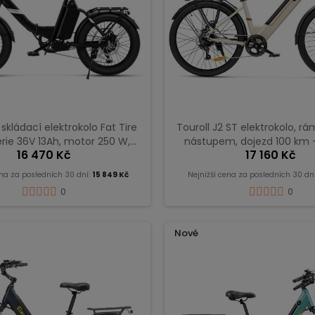
 skládací elektrokolo Fat Tire
Touroll J2 ST elektrokolo, r
erie 36V 13Ah, motor 250 W,
nástupem, dojezd 100 km 
16 470 Kč
17 160 Kč
rychlostí, step-through rám
– černé
ena za posledních 30 dní:
15 849 Kč
Nejnižší cena za posledních 30 dn
0
0
Nové