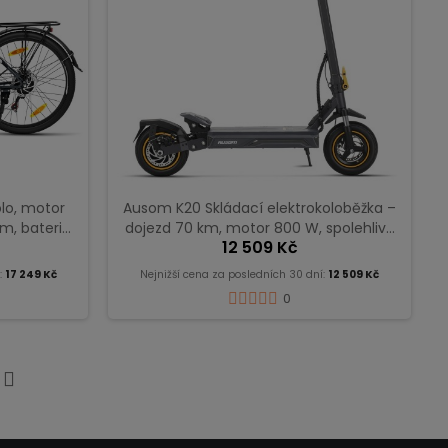
olo, motor
Ausom K20 Skládací elektrokoloběžka –
m, baterie
dojezd 70 km, motor 800 W, spolehlivá
12 509 Kč
0 km
pro městské dojíždění i každodenní jízdu
:
17 249 Kč
Nejnižší cena za posledních 30 dní:
12 509 Kč
0
Další