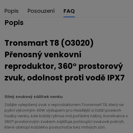
Popis
Posouzení
FAQ
Popis
Tronsmart T8 (O3020)
Přenosný venkovní
reproduktor, 360° prostorový
zvuk, odolnost proti vodě IPX7
Silný zvukový zážitek venku
Zažijte vylepšený zvuk s reproduktorem Tronsmart T8, který se
pyšní výkonným 40W výstupem pro hlasitější a čistší poslech
hudby venku, kde každý rytmus má pořádný náboj. Konstrukce s
360° prostorovým zvukem zajišťuje pohlcující zvukové pokrytí,
které obklopí každého posluchače bez mrtvých zón.