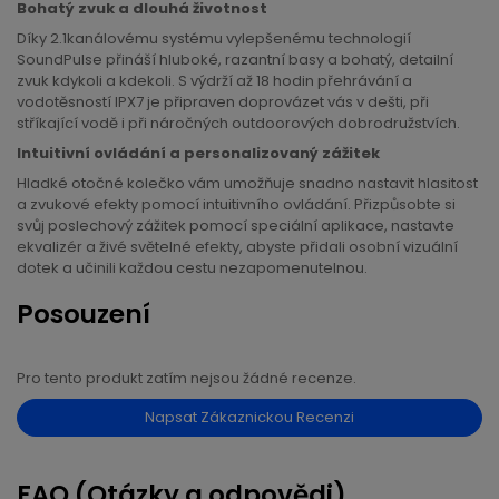
Bohatý zvuk a dlouhá životnost
Díky 2.1kanálovému systému vylepšenému technologií
SoundPulse přináší hluboké, razantní basy a bohatý, detailní
zvuk kdykoli a kdekoli. S výdrží až 18 hodin přehrávání a
vodotěsností IPX7 je připraven doprovázet vás v dešti, při
stříkající vodě i při náročných outdoorových dobrodružstvích.
Intuitivní ovládání a personalizovaný zážitek
Hladké otočné kolečko vám umožňuje snadno nastavit hlasitost
a zvukové efekty pomocí intuitivního ovládání. Přizpůsobte si
svůj poslechový zážitek pomocí speciální aplikace, nastavte
ekvalizér a živé světelné efekty, abyste přidali osobní vizuální
dotek a učinili každou cestu nezapomenutelnou.
Posouzení
Pro tento produkt zatím nejsou žádné recenze.
Napsat Zákaznickou Recenzi
FAQ (Otázky a odpovědi)