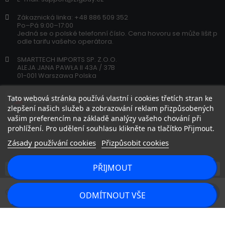
Zákaznická linka: +48 886 509 352
Po–Pá 9:00–17:00
Jedná se o polské telefonní číslo. Cena hovoru se může lišit p
odle tarifu vašeho operátora.
SMARTTECH IMPORTS SP. Z.O.O.
ALEJA JANA PAWŁA II 43A / 37B
01-001 Warszawa Polska
Tato webová stránka používá vlastní i cookies třetích stran ke
zlepšení našich služeb a zobrazování reklam přizpůsobených
vašim preferencím na základě analýzy vašeho chování při
prohlížení. Pro udělení souhlasu klikněte na tlačítko Přijmout.
Zásady používání cookies
Přizpůsobit cookies
PŘIJMOUT
Copyright 2026 © zigbuy.cz. Všechna práva vyhrazena.
PŘIDAT DO KOŠÍKU
ODMÍTNOUT VŠE