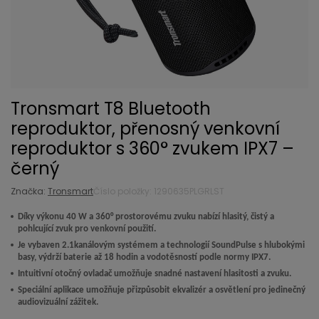
Tronsmart T8 Bluetooth
reproduktor, přenosný venkovní
reproduktor s 360° zvukem IPX7 –
černý
Značka:
Tronsmart
Číslo položky: 1290635PLGRLST
Díky výkonu 40 W a 360° prostorovému zvuku nabízí hlasitý, čistý a
pohlcující zvuk pro venkovní použití.
Je vybaven 2.1kanálovým systémem a technologií SoundPulse s hlubokými
basy, výdrží baterie až 18 hodin a vodotěsností podle normy IPX7.
Intuitivní otočný ovladač umožňuje snadné nastavení hlasitosti a zvuku.
Speciální aplikace umožňuje přizpůsobit ekvalizér a osvětlení pro jedinečný
audiovizuální zážitek.