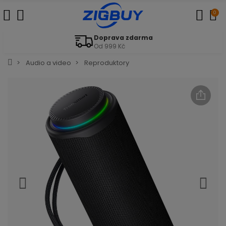
0
Doprava zdarma
Od 999 Kč
Audio a video
Reproduktory