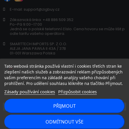
E-mail: support@zigbuy.cz
Zákaznická linka: +48 886 509 352
Po–Pá 9:00–17:00
Jedná se o polské telefonní číslo. Cena hovoru se může lišit p
odle tarifu vašeho operátora.
SMARTTECH IMPORTS SP. Z.O.O.
ALEJA JANA PAWŁA II 43A / 37B
01-001 Warszawa Polska
Tato webová stránka používá vlastní i cookies třetích stran ke
zlepšení našich služeb a zobrazování reklam přizpůsobených
vašim preferencím na základě analýzy vašeho chování při
prohlížení. Pro udělení souhlasu klikněte na tlačítko Přijmout.
Zásady používání cookies
Přizpůsobit cookies
PŘIJMOUT
Copyright 2026 © zigbuy.cz. Všechna práva vyhrazena.
ODMÍTNOUT VŠE