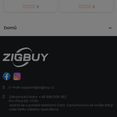
0
0
Domů
E-mail: support@zigbuy.cz
Zákaznická linka: +48 886 509 352
Po–Pá 9:00–17:00
Jedná se o polské telefonní číslo. Cena hovoru se může lišit p
odle tarifu vašeho operátora.