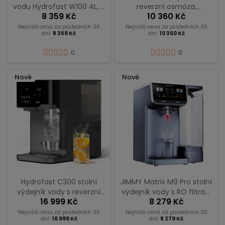
vodu Hydrofast W100 4L, 8
reverzní osmóza,
8 359 Kč
10 360 Kč
teplotních stupňů,
7stupňová filtrace, UV
6stupňový filtrační
sterilizace, 5,5l nádrž a dvě
Nejnižší cena za posledních 30
Nejnižší cena za posledních 30
dní:
8 359 Kč
dní:
10 360 Kč
systém
1l nádoby – šedá
0
0
Nové
Nové
Hydrofast C300 stolní
JIMMY Matrix M9 Pro stolní
výdejník vody s reverzní
výdejník vody s RO filtrací
16 999 Kč
8 279 Kč
osmózou, studená a
a reverzní osmózou
perlivá voda
Nejnižší cena za posledních 30
Nejnižší cena za posledních 30
dní:
16 999 Kč
dní:
8 279 Kč