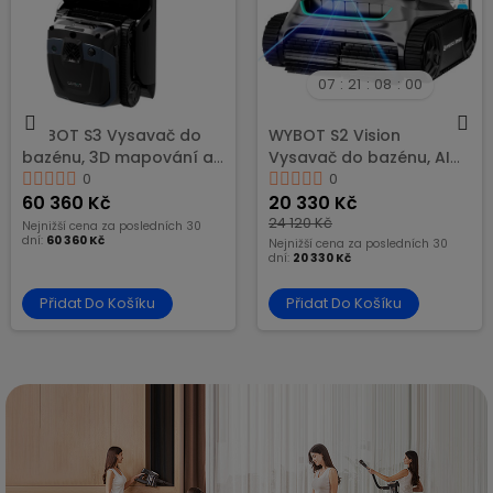
07
21
07
59
WYBOT S3 Vysavač do
WYBOT S2 Vision
bazénu, 3D mapování a
Vysavač do bazénu, AI
chytrá navigace, výdrž
0
učení s navigací pomocí
0
180 minut, nádoba na
60 360 Kč
vizuální kamery
20 330 Kč
nečistoty 10 l
24 120 Kč
Nejnižší cena za posledních 30
dní:
60 360 Kč
Nejnižší cena za posledních 30
dní:
20 330 Kč
Přidat Do Košíku
Přidat Do Košíku