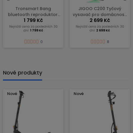
O C200 Tyčový
WYBOT A1
Trons
 pro domácnosti
Akumulátorový
př
2 699 Kč
4 524 Kč
aty, 23 kPa, lehký
bazénový vysavač,
repr
, 40 min provozu
dvouvrstvá filtrace,
3pá
 cena za posledních 30
Nejnižší cena za posledních 30
Nejnižší
dní:
2 699 Kč
dní:
4 524 Kč
výdrž 120 min – Černý
voděodo
8
0
Nové produkty
Nové
Nové