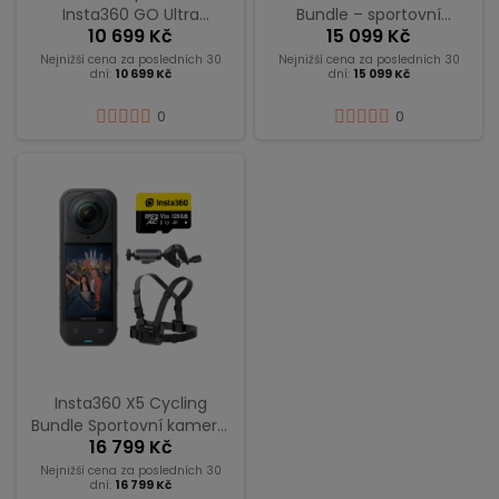
Insta360 GO Ultra
Bundle – sportovní
10 699 Kč
15 099 Kč
Standard Bundle, 5nm AI
kamera, 8K 360° video,
čip pro 4K60fps video,
snímače 1/1,28″, půlnoční
Nejnižší cena za posledních 30
Nejnižší cena za posledních 30
dní:
10 699 Kč
dní:
15 099 Kč
snímač 1/1,28″ – černá
černá
0
0
Insta360 X5 Cycling
Bundle Sportovní kamera,
16 799 Kč
8K 360° video, snímače
1/1,28″ – půlnoční černá
Nejnižší cena za posledních 30
dní:
16 799 Kč