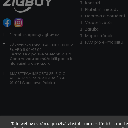
Kontakt
Platební metody
Doprava a doručení
Vrácení zboží
Záruka
E-mail: support@zigbuy.cz
Mapa stránek
FAQ pro e-mobilitu
Zákaznická linka: +48 886 509 352
Po–Pá 9:00–17:00
Jedná se o polské telefonní číslo.
Cena hovoru se může lišit podle ta
rifu vašeho operátora.
SMARTTECH IMPORTS SP. Z.O.O.
ALEJA JANA PAWŁA II 43A / 37B
01-001 Warszawa Polska
Tato webová stránka používá vlastní i cookies třetích stran 