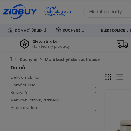
Chytré
technologie za
chytré ceny
DOMÁCÍ ÚKLID
KUCHYNĚ
ELEKTROMOBILI
2letá záruka
Na všechny produkty
Kuchyně
Malé kuchyňské spotřebiče
Domů
Elektromobilita
Domácí úklid
Kuchyně
Venkovní aktivity a fitness
Audio a video