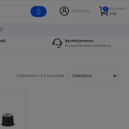
Můj košík
0
Přihlásit se
0 Kč
oží
Rychlá pomoc
Pro rychlé řešení problémů
Zobrazení 1-2 z 2 položek