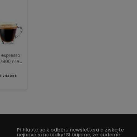
 espresso
e 7800 mAh,
 kávu
í:
2 539 Kč
Přihlaste se k odběru newsletteru a získejte
nejnovější nabídky! Slibujeme, že budeme