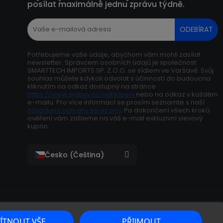
posílat maximálně jednu zprávu týdně.
ODEBÍRAT
Potřebujeme vaše údaje, abychom vám mohli zasílat
newsletter. Správcem osobních údajů je společnost
SMARTTECH IMPORTS SP. Z.O.O. se sídlem ve Varšavě. Svůj
souhlas můžete kdykoli odvolat s účinností do budoucna
kliknutím na odkaz dostupný na stránce
https://www.zigbuy.cz/odhlaseni
nebo na odkaz v každém
e-mailu. Pro více informací se prosím seznamte s naší
zásadami ochrany soukromí
. Po dokončení všech kroků
ověření vám zašleme na váš e-mail exkluzivní slevový
kupón.
ÍTNOUT VŠE
PŘIJMOUT