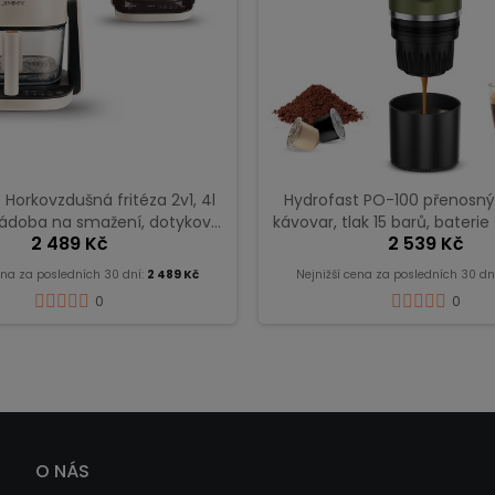
Horkovzdušná fritéza 2v1, 4l
Hydrofast PO-100 přenosný
 nádoba na smažení, dotykový
kávovar, tlak 15 barů, bateri
2 489 Kč
2 539 Kč
displej – béžová
2v1 pro kapsle i mletou
ena za posledních 30 dní:
2 489 Kč
Nejnižší cena za posledních 30 dn
0
0
O NÁS