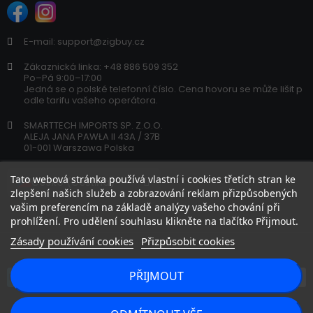
E-mail: support@zigbuy.cz
Zákaznická linka: +48 886 509 352
Po–Pá 9:00–17:00
Jedná se o polské telefonní číslo. Cena hovoru se může lišit p
odle tarifu vašeho operátora.
SMARTTECH IMPORTS SP. Z.O.O.
ALEJA JANA PAWŁA II 43A / 37B
01-001 Warszawa Polska
Tato webová stránka používá vlastní i cookies třetích stran ke
zlepšení našich služeb a zobrazování reklam přizpůsobených
vašim preferencím na základě analýzy vašeho chování při
prohlížení. Pro udělení souhlasu klikněte na tlačítko Přijmout.
Zásady používání cookies
Přizpůsobit cookies
PŘIJMOUT
Copyright 2026 © zigbuy.cz. Všechna práva vyhrazena.