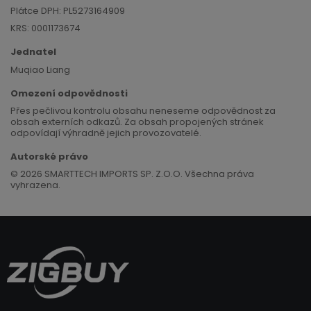
Plátce DPH: PL5273164909
KRS: 0001173674
Jednatel
Muqiao Liang
Omezení odpovědnosti
Přes pečlivou kontrolu obsahu neneseme odpovědnost za
obsah externích odkazů. Za obsah propojených stránek
odpovídají výhradně jejich provozovatelé.
Autorské právo
© 2026 SMARTTECH IMPORTS SP. Z.O.O. Všechna práva
vyhrazena.