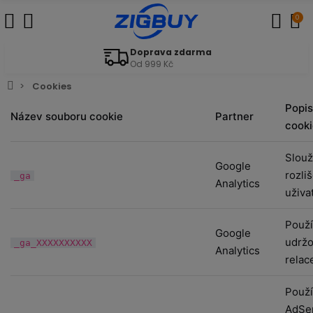
0
Doprava zdarma
Od 999 Kč
Cookies
Popis
Název souboru cookie
Partner
cooki
Slouž
Google
rozli
_ga
Analytics
uživa
Použí
Google
udržo
_ga_XXXXXXXXXX
Analytics
relac
Použí
AdSe