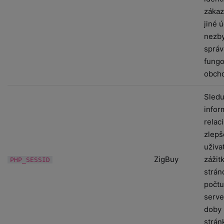
zákaz
jiné 
nezby
sprá
fungo
obch
Sledu
infor
relac
zlepš
uživa
ZigBuy
zážit
PHP_SESSID
strán
počtu
serve
doby 
strán