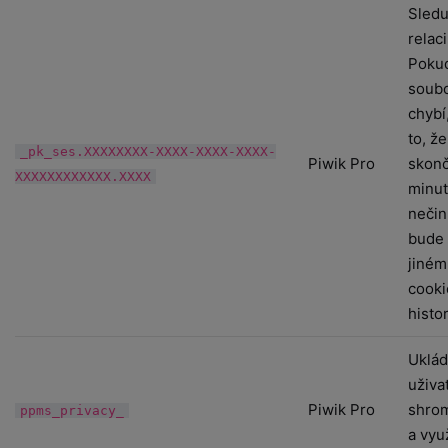
Sledu
relaci
Pokud
soubo
chybí
to, ž
_pk_ses.XXXXXXXX-XXXX-XXXX-XXXX-
Piwik Pro
skonč
XXXXXXXXXXXX.XXXX
minu
nečin
bude 
jiném
cooki
histor
Uklád
uživa
Piwik Pro
shro
ppms_privacy_
a vyu