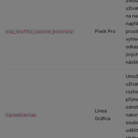
Sledu
uživa
na na
napří
Piwik Pro
prost
stg_traffic_source_priority
vyhle
odka
jinýc
návšt
Umož
uživat
rozho
přijm
odmít
Línea
nakon
lgcookieslaw
Gráfica
soubo
uděli
strán