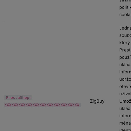
polit
cooki
Jedná
soubo
který
Pres
použí
uklád
infor
udržo
otevř
uživa
PrestaShop-
ZigBuy
Umož
XXXXXXXXXXXXXXXXXXXXXXXXXXXXXXXX
uklád
inform
měna,
identi