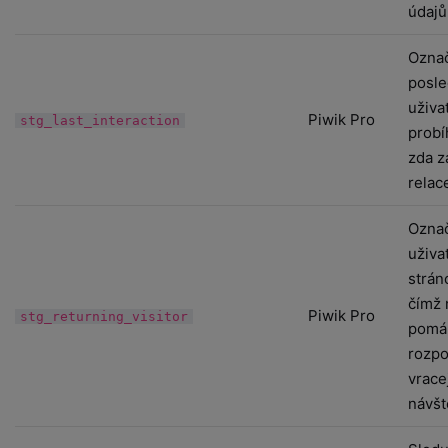
údajů
Označ
posle
uživa
Piwik Pro
stg_last_interaction
probí
zda z
relac
Označ
uživa
strán
čímž
Piwik Pro
stg_returning_visitor
pomá
rozpo
vracej
návšt