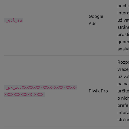
poch
inter
Google
uživa
_gcl_au
Ads
strán
prost
gener
analy
Rozp
vracej
uživa
pamat
_pk_id.XXXXXXXX-XXXX-XXXX-XXXX-
Piwik Pro
určité
XXXXXXXXXXXX.XXXX
o nic
prefe
inter
strán